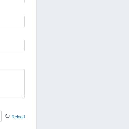
↻
Reload